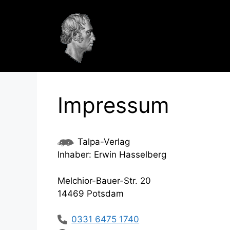
Zum
Inhalt
springen
G. W. F. Hegel
Impressum
Talpa-Verlag
Inhaber: Erwin Hasselberg
Melchior-Bauer-Str. 20
14469 Potsdam
0331 6475 1740